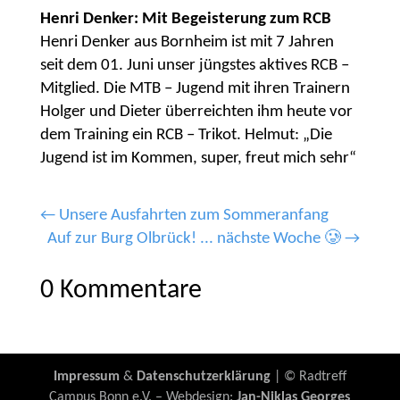
Henri Denker: Mit Begeisterung zum RCB
Henri Denker aus Bornheim ist mit 7 Jahren
seit dem 01. Juni unser jüngstes aktives RCB –
Mitglied. Die MTB – Jugend mit ihren Trainern
Holger und Dieter überreichten ihm heute vor
dem Training ein RCB – Trikot. Helmut: „Die
Jugend ist im Kommen, super, freut mich sehr“
←
Unsere Ausfahrten zum Sommeranfang
Auf zur Burg Olbrück! ... nächste Woche 🥲
→
0 Kommentare
Impressum
&
Datenschutzerklärung
| © Radtreff
Campus Bonn e.V. – Webdesign:
Jan-Niklas Georges