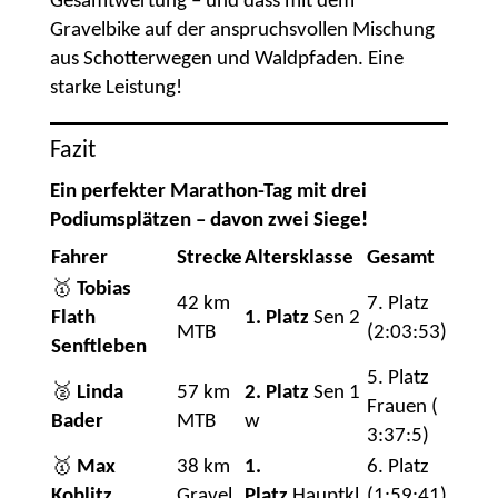
Gesamtwertung – und dass mit dem
Gravelbike auf der anspruchsvollen Mischung
aus Schotterwegen und Waldpfaden. Eine
starke Leistung!
Fazit
Ein perfekter Marathon-Tag mit drei
Podiumsplätzen – davon zwei Siege!
Fahrer
Strecke
Altersklasse
Gesamt
🥇
Tobias
42 km
7. Platz
Flath
1. Platz
Sen 2
MTB
(2:03:53)
Senftleben
5. Platz
🥈
Linda
57 km
2. Platz
Sen 1
Frauen (
Bader
MTB
w
3:37:5)
🥇
Max
38 km
1.
6. Platz
Koblitz
Gravel
Platz
Hauptkl.
(1:59:41)