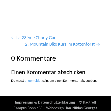
←
La 23ème Charly Gaul
2. Mountain Bike Kurs im Kottenforst
→
0 Kommentare
Einen Kommentar abschicken
Du musst
angemeldet
sein, um einen Kommentar abzugeben.
Impressum
&
Datenschutzerklärung
| © Radtreff
Campus Bonn e.V. – Webdesign:
Jan-Niklas Georges