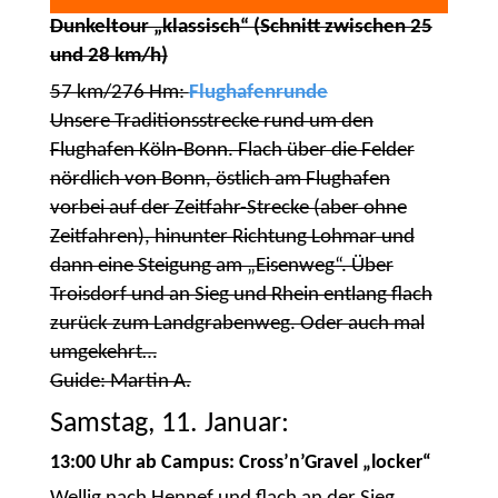
Dunkeltour „klassisch“ (Schnitt zwischen 25
und 28 km/h)
57 km/276 Hm:
Flughafenrunde
Unsere Traditionsstrecke rund um den
Flughafen Köln-Bonn. Flach über die Felder
nördlich von Bonn, östlich am Flughafen
vorbei auf der Zeitfahr-Strecke (aber ohne
Zeitfahren), hinunter Richtung Lohmar und
dann eine Steigung am „Eisenweg“. Über
Troisdorf und an Sieg und Rhein entlang flach
zurück zum Landgrabenweg. Oder auch mal
umgekehrt…
Guide: Martin A.
Samstag, 11. Januar:
13:00 Uhr ab Campus: Cross’n’Gravel „locker“